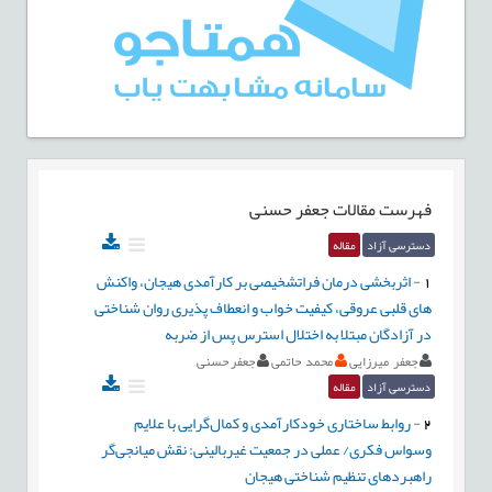
فهرست مقالات
جعفر حسنی
دسترسی آزاد
مقاله
1
-
اثربخشی درمان فراتشخیصی بر کارآمدی هیجان، واکنش
های قلبی عروقی، کیفیت خواب و انعطاف پذیری روان شناختی
در آزادگان مبتلا به اختلال استرس پس از ضربه
جعفر میرزایی
محمد حاتمی
جعفر حسنی
دسترسی آزاد
مقاله
2
-
روابط ساختاری خودکارآمدی و کمال‌گرایی با علایم
وسواس فکری/ عملی در جمعیت غیربالینی: نقش میانجی‌گر
راهبردهای تنظیم شناختی هیجان