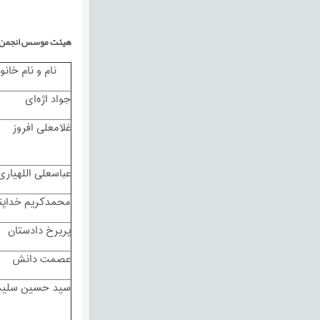
هیئت
موسس انجمن ای
نام و نام خانو
جواد اژه­‌ای
غلامعلی افروز
عباسعلی اللهیاری
محمدکریم خداپن
پریرخ دادستان
عصمت دانش
سید حسین سلی