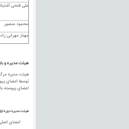
علی فتحی آشتیان
محمود منصور
مهناز مهرابی­ زاد
هیئت
مدیره و ب
توسط اعضای پیو
اعضای پیوسته بای
هیئت
مدیره دوره اول ب
اعضای اصلی