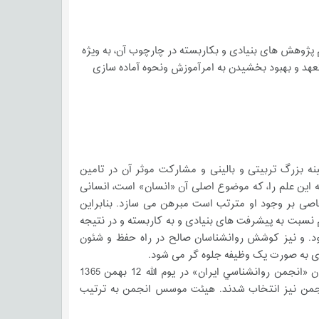
م پژوهش های بنیادی و بکاربسته در چارچوب آن، به ویژه
عهد و بهبود بخشیدن به امرآموزش ونحوه آماده سازی
نه بزرگ تربیتی و بالینی و مشارکت موثر آن در تامین
 این علم را، که موضوع اصلی آن «انسان»‌ است، انسانی
خاصی بر وجود او مترتب است مبرهن می سازد. بنابراین
م نسبت به پیشرفت های بنیادی و به کاربسته و در نتیجه
د. و نیز کوشش روانشناسان صالح در راه حفظ و شئون
روی به صورت یک وظیفه جلوه گر می شود.
بدین ترتیب بود که با توجه به ضرورت های بالا، اولين مجمع عمومي این انجمن تحت عنوان «‌انجمن روانشناسي ايران»‌ در يوم الله 12 بهمن 1365
نجمن نيز انتخاب شدند. هیئت موسس انجمن به ترتیب