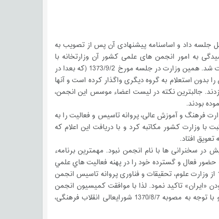
انجمن روانشناسی ایران» تشکیل جلسه داد و اساسنامه پیشنهادی آن پس از تصویب به
عالی ارسال شد. در بند 13 صورتجلسه مورخ 1366/4/20 کمیته رسیدگی به امور انجمن های علمی کشور آن وزارتخانه با
تاسیس این انجمن تحت نام «انجمن روانشناسي ايران»‌ به عنوان انجمن صنفی- علمی موافقت شد. همين وزارت در جلسه مورخ 1373/9/2 (كه بعدا در
ن را بدون استعلام به گروه دیگری واگذار كرده است و آنها
ند. جالب­ترين نكته در ليست اعضاء موسس اين انجمن،
وده بودند.
علام موافقت اصولی وزارت فرهنگ و آموزش عالی، پروانه تاسیس و فعالیت را به
ا وزارت کشور مکاتبه کرد و با دريافت اين اعلام که
تعویق افتاد.
 سخنرانی ها با نام انجمن نبود. مهمترين برنامهء
 انقلاب بي نظير بود همايش شكوهمند «تحول شناخت»‌ در آبان 1375 بود كه حضور فعال و گسترده خود را در پهنه فعاليت هاي علمي
روان شناسي ايران اسلامي اعلام نمود. با درخواست جدید از سوی هیئت موسس در سال 1376 از وزارت علوم، تحقیقات و فناوری پروانه تاسیس انجمن
ن «ایران» تاکید نمود. لذا با موافقت کمیسیون انجمن
های علمی وزارت فرهنگ و آموزش عالی نام به انجمن ایرانی روانشناسی جایگزین گردید. و با توجه به مصوبه 1370/8/7 شورایعالی انقلاب فرهنگی،