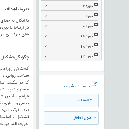
دوره
22
تعریف اهداف
دوره
21
با اتکال به خدای
دوره
20
در ارتباط با نیر
های حرفه ای مرب
دوره
19
دوره
18
دوره
17
چگونگی
تشکیل و
گسترش روزافزون 
سلامت روانی و ا
که در مکتب اسلا
صفحات نشریه
مسئولیت روانشناس
فراهم ساختن شرا
• شناسنامه
صنفی و اعتلای ن
تشكيل و اساسنا
• اصول اخلاقی
حروف الفبا عبارت 