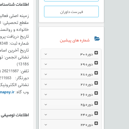
اطلاعات
شناسنامه
فهرست داوران
زمینه اصلی فعالی
مقطع تحصیلی: اع
خانواده و روانس
تاریخ دریافت پروانه تاسی
شماره های پیشین
شماره ثبت: 14348 تاریخ ثبت: 1381/6/12
تاریخ آخرین اساسنامه
دوره
30
نشانی انجمن: تهران،
دوره
29
13185)‌
تلفن: 26211567 (021)
دوره
28
دورنگار:
26211553(021)
دوره
27
نشانی الکترونیک
napsy.ir
وب گاه:
دوره
26
دوره
25
دوره
24
اطلاعات
توصیفی ا
دوره
23