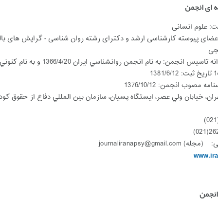
 ای انجمن
ت: علوم انسانی
ضای پیوسته کارشناسی ارشد و دکترای رشته روان شناسی - گرایش های بالین
نجی
س انجمن: به نام انجمن روانشناسي ايران 1366/4/20 و به نام كنوني 1376/6/11
 مصوب انجمن:‌ 1376/10/12
 خيابان ولي عصر، ايستگاه پسيان،‌ سازمان بين المللي دفاع از حقوق كودكان (كافل)‌، ‌
ی:
(مجله)
journaliranapsy@gmail.com
www.ira
نجمن