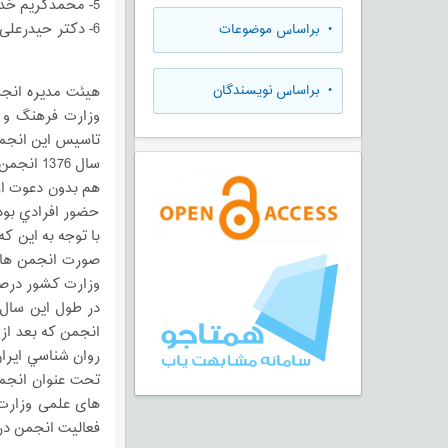
5- محمدکریم خداپناهی
6- دکتر حیدرعلی هومن
•
براساس موضوعات
•
براساس نویسندگان
سال 376
هم بدون دعوت از
حضور افرادي بود
صورت انجمن های 
وزارت کشور درصد
در طول این سال
تحت عنوان انجمن
فعالیت انجمن در 