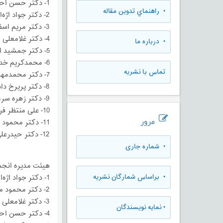
1- دکتر حسن احدی
• راهنماي تدوين مقاله
2- دکتر جواد اژه­‌ای
3- دکتر مریم اسفندیاری
4- دکتر غلامعلی افروز
• درباره ما
5- دکتر جمشید افشنگ
6- محمدکریم خداپناهی
تماس با نشریه
7- دکتر محمدمهدی خدیوی زند
8- دکتر پریرخ دادستان
9- دکتر زهره سرمد
10- علی منتظر فرج
مرور
11- دکتر محمود منصور
12- دکتر حیدرعلی هومن
•
شماره جاری
هیئت مدیره انجمن در تاریخ 11/18
•
براساس شمارگان نشریه
1- دکتر جواد اژه­‌ای
2- دکتر محمود منصور
3- دکتر غلامعلی افروز
•
نمایه نویسندگان
4- دکتر حسن احدی