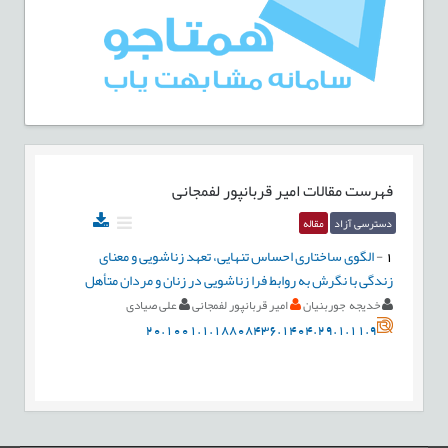
فهرست مقالات
امیر قربانپور لفمجانی
دسترسی آزاد
مقاله
1
-
الگوی ساختاری احساس تنهایی، تعهد زناشویی و معنای
زندگی با نگرش به روابط فرا زناشویی در زنان و مردان متأهل
خدیجه جوربنیان
امیر قربانپور لفمجانی
علی صیادی
20.1001.1.18808436.1404.29.1.11.9