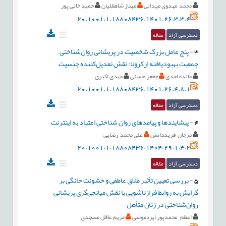
محمد مهدوی میدانی
مهناز شاهقلیان
حمید خانی پور
20.1001.1.18808436.1401.26.3.3.4
دسترسی آزاد
مقاله
3
-
پنج عامل بزرگ شخصیت در پریشانی روان‌شناختی
جمعیت بهبودیافته ازکرونا: نقش تعدیل‌کننده جنسیت
مائده احدی
جعفر حسنی
مهدی اکبری
20.1001.1.18808436.1401.26.4.8.1
دسترسی آزاد
مقاله
4
-
پیشایندها و پیامدهای روان شناختی اعتیاد به اینترنت
مرجان فریددانش
علی محمد رضایی
20.1001.1.18808436.1404.29.1.4.2
دسترسی آزاد
مقاله
5
-
بررسی تعیین ‌‌تأثیر طلاق عاطفی و خشونت خانگی بر
گرایش به روابط فرازناشویی با نقش میانجی‌گری پریشانی
روان‌شناختی در زنان ‌متأهل
اعظم محمدپور ایردموسی
مریم عاقل مسجدی