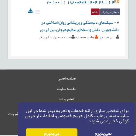
20.1001.1.18808436.1404.29.1.6.4
دسترسی آزاد
مقاله
6
-
سبک‌های دلبستگی و پریشانی روان‌شناختی در
دانشجویان: نقش واسطه‌ای تنظیم هیجان بین فردی
علی محمدی
هادی صمدیه
محمد حسین سالاری فر
صفحه اصلی
نقشه سایت
تماس با ما
برای شخصی سازی ارائه خدمات و تجربه بهتر شما در این
حقوق این وب‌سایت متعلق به سامانه مدیریت نشریات
سایت، ضمن رعایت کامل حریم خصوصی، اطلاعات از طریق
کوکی ذخیره می شوند
رایمگ است.
حق نشر
1405-1396
©
نمی پذیرم
می پذیرم