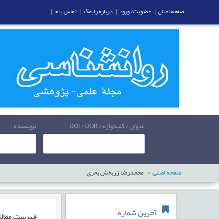
صفحه اصلی
|
عضویت/ ورود
|
درباره رایمگ
|
تماس با ما
|
عنوان / کلیدواژه / DOI / DOR
نویسنده
صفحه اصلی
محمدرضا زربخش بحری
آخرین شماره
فهرست مقال