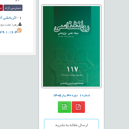
دسترسی آزاد
مق
1
-
اثربخشی آم
زهرا عفت دوس
29.1.16.4
شماره
1
دوره
30
بهار
1405
ارسال مقاله به نشریه