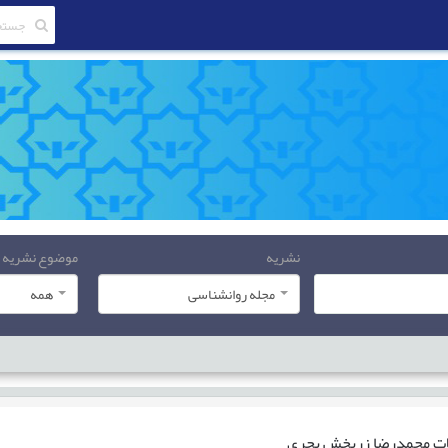
نشریه
موضوع نشریه
مجله روانشناسی
همه
ات
محمدرضا زربخش بحری