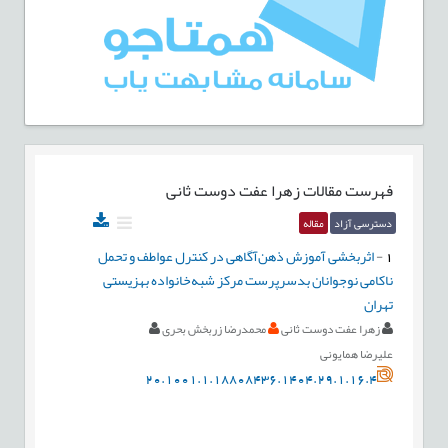
فهرست مقالات
زهرا عفت دوست ثانی
دسترسی آزاد
مقاله
1
-
اثربخشی آموزش ذهن‌آگاهی در کنترل عواطف و تحمل
ناکامی نوجوانان بدسرپرست مرکز شبه‌خانواده بهزیستی
تهران
زهرا عفت دوست ثانی
محمدرضا زربخش بحری
علیرضا همایونی
20.1001.1.18808436.1404.29.1.16.4