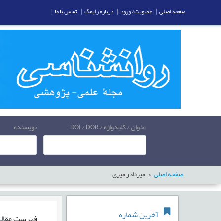
صفحه اصلی
|
عضویت/ ورود
|
درباره رایمگ
|
تماس با ما
|
عنوان / کلیدواژه / DOI / DOR
نویسنده
صفحه اصلی
میرنادر میری
آخرین شماره
فهرست مقال