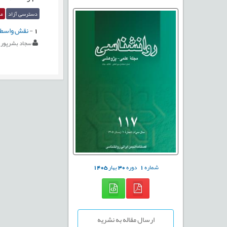
دسترسی آزاد
مق
1
-
نقش واسطه‌
سجاد بشرپور
شماره
1
دوره
30
بهار
1405
ارسال مقاله به نشریه