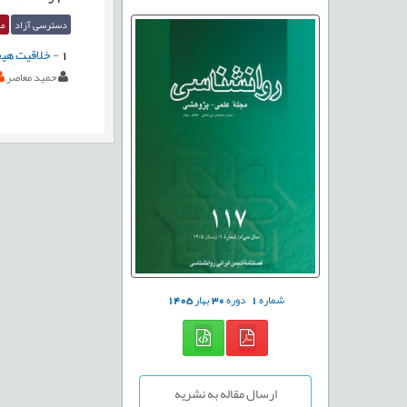
دسترسی آزاد
مق
1
-
خلاقیت هیج
حمید معاصر
شماره
1
دوره
30
بهار
1405
ارسال مقاله به نشریه