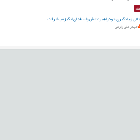
اله
انی و یادگیری خودراهبر: نقش واسطه ای انگیزه پیشرفت
حیدر علی زارعی