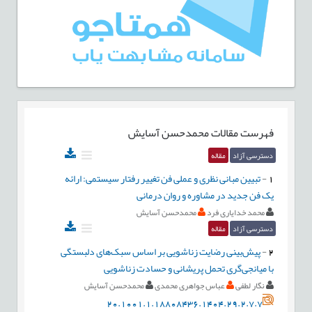
فهرست مقالات
محمدحسن آسایش
دسترسی آزاد
مقاله
1
-
تبيين مبانی نظری و عملی فن تغيير رفتار سيستمی: ارائه
يک فن جديد در مشاوره و روان درمانی
محمد خدایاری فرد
محمدحسن آسایش
دسترسی آزاد
مقاله
2
-
پیش‌بینی رضایت زناشویی بر اساس سبک‌های دلبستگی
با میانجی‌گری تحمل پریشانی و حسادت زناشویی
نگار لطفی
عباس جواهری محمدی
محمدحسن آسایش
20.1001.1.18808436.1404.29.2.7.7