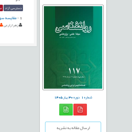
دسترسی آزاد
مق
1
-
مقایسه سوگی
زهرا زارعی
شماره
1
دوره
30
بهار
1405
ارسال مقاله به نشریه