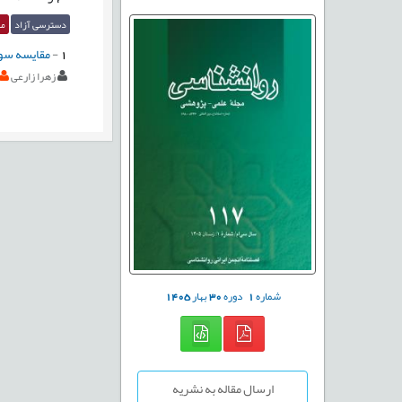
دسترسی آزاد
مق
1
-
مقایسه سوگی
زهرا زارعی
شماره
1
دوره
30
بهار
1405
ارسال مقاله به نشریه