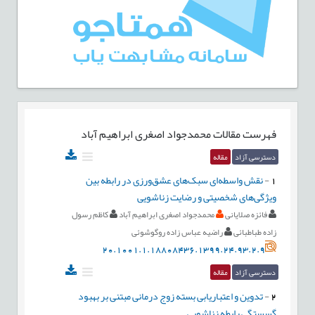
فهرست مقالات
محمدجواد اصغری ابراهیم آباد
دسترسی آزاد
مقاله
1
-
نقش واسطه‌ای سبک‌های عشق‌ورزی در رابطه بين
ويژگی‌های شخصيتی و رضايت زناشويی
فائزه صلایانی
محمدجواد اصغری ابراهیم آباد
کاظم رسول
زاده طباطبائی
راضیه عباس زاده روگوشوئی
20.1001.1.18808436.1399.24.93.2.9
دسترسی آزاد
مقاله
2
-
تدوین و اعتباریابی بسته زوج درمانی مبتنی بر بهبود
گسستگی رابطه زناشویی