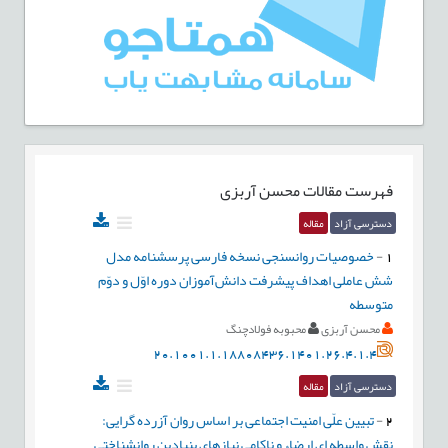
فهرست مقالات
محسن آربزی
دسترسی آزاد
مقاله
1
-
خصوصیات روانسنجی نسخه فارسی پرسشنامه مدل
شش عاملی اهداف پیشرفت دانش‌آموزان دوره اوّل و دوّم
متوسطه
محسن آربزی
محبوبه فولادچنگ
20.1001.1.18808436.1401.26.4.1.4
دسترسی آزاد
مقاله
2
-
تبیین علّی امنیت اجتماعی بر اساس روان آزرده ‏گرایی:
نقش واسطه ای ارضاء و ناکامی نیازهای بنیادین روانشناختی