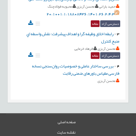
حمید بارانی
محسن آربزی
محبوبه فولادچنگ
20.1001.1.18808436.1401.26.2.4.3
دسترسی آزاد
مقاله
3
-
رابطه اخلاق وظيفه گرا و اهداف پيشرفت: نقش واسطه اي
منبع کنترل
محسن آربزی
فرهاد خرمایی
دسترسی آزاد
مقاله
4
-
بررسی ساختار عاملی و خصوصیات روان‌‌سنجی نسخه
فارسی مقیاس باورهای ضمنی رقابت
محسن آربزی
صفحه اصلی
نقشه سایت