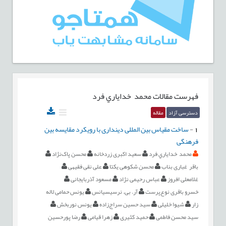
فهرست مقالات
محمد خداياري فرد
دسترسی آزاد
مقاله
1
-
ساخت مقياس بين المللی دينداری با رويکرد مقايسه بين
فرهنگی
محمد خداياري فرد
سعید اکبری زردخانه
محسن پاک‌نژاد
باقر غباری بناب
محسن شکوهی یکتا
علی نقی فقیهی
غلامعلی افروز
عباس رحیمی نژاد
مسعود آذربایجانی
خسرو باقری نوع‌پرست
آر. بی. نرسیسیانس
یونس حمامی لاله
زار
شیوا خلیلی
سید حسین سراج‌زاده
یونس نوربخش
سید محسن فاطمی
حمید کثیری
زهرا قیامی
رضا پورحسین