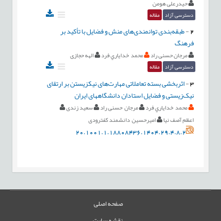
حیدرعلی هومن
دسترسی آزاد
مقاله
2
-
طبقه‌بندی توانمندی‌های منش و فضایل با تأکید بر
فرهنگ
مرجان حسنی راد
محمد خداياري فرد
الهه حجازی
دسترسی آزاد
مقاله
3
-
اثربخشی بسته تعاملاتی مهارت‌های نیک‏زیستن بر ارتقای
نیک‌زیستی و فضایل استادان دانشگاه‏های ایران
محمد خداياري فرد
مرجان حسنی راد
سعید زندی
اعظم آصف نیا
امیرحسین دانشمند کفترودی
20.1001.1.18808436.1404.29.4.8.2
صفحه اصلی
نقشه سایت